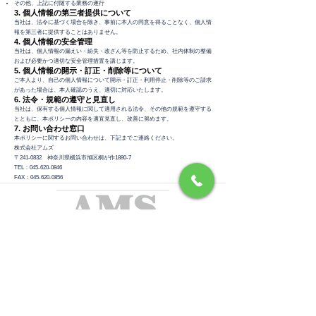
その他、上記に付随する業務の遂行
3. 個人情報の第三者提供について
当社は、法令に基づく場合を除き、事前に本人の同意を得ることなく、個人情
報を第三者に提供することはありません。
4. 個人情報の安全管理
当社は、個人情報の漏えい・紛失・改ざん等を防止するため、社内体制の整備
および必要かつ適切な安全管理措置を講じます。
5. 個人情報の開示・訂正・削除等について
ご本人より、自己の個人情報について開示・訂正・利用停止・削除等のご請求
があった場合は、本人確認のうえ、適切に対応いたします。
6. 法令・規範の遵守と見直し
当社は、保有する個人情報に関して適用される法令、その他の規範を遵守する
とともに、本ポリシーの内容を適宜見直し、改善に努めます。
7. お問い合わせ窓口
本ポリシーに関するお問い合わせは、下記までご連絡ください。
株式会社アムズ
〒241-0832 神奈川県横浜市旭区桐が作1880-7
TEL：045-620-0846
FAX：045-620-0856
〒241-0832 神奈川県横浜市旭区桐が作1880-7
TEL：045-620-0846 FAX：045-620-0856
私たちの強み
採用情報