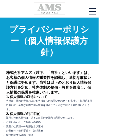
プライバシーポリシ
ー（個人情報保護方
針）
株式会社アムズ（以下、「当社」といいます）は、
お客様の個人情報の重要性を認識し、適切な取扱い
と保護に努めます。当社は以下のとおり個人情報保
護方針を定め、社内体制の整備・教育を徹底し、個
人情報の保護を推進いたします。
1. 個人情報の取得について
当社は、業務の遂行およびお客様からのお問い合わせ・お見積り・採用応募等
において、必要な範囲で個人情報を適正かつ公正な手段により取得いたしま
す。
2. 個人情報の利用目的
取得した個人情報は、以下の目的の範囲内で利用いたします。
お問い合わせ・ご相談への対応
業務のご依頼への対応および連絡
お見積り・契約手続き・請求業務
採用に関する連絡・選考